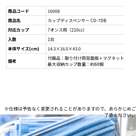
商品コード
16008
商品名
カップディスペンサー CD-7DB
対応カップ
7オンス用（210cc）
入数
1台
本体サイズ(cm)
14.3×16.0×43.0
付属品：取り付け用背面版＋マグネット・ネ
備考
最大収納カップ数量：約60個
※仕様は予告なく変更されることがありますので、あらかじめご
了承ください。