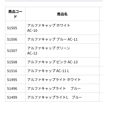
商品コー
商品名
仕
ド
アルファキャップ ホワイト
51505
AC-10
51506
アルファキャップ ブルー AC-11
21ｲ
アルファキャップ グリーン
51507
AC-12
51508
アルファキャップ ピンク AC-13
51516
アルファキャップ AC-11 L
24ｲ
51495
アルファキャップライト ホワイト
21ｲ
51496
アルファキャップライト ブルー
51499
アルファキャップライトL ブルー
24ｲ