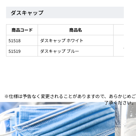
ダスキャップ
商品コード
商品名
仕様
51518
ダスキャップ ホワイト
フリー
サイズ
51519
ダスキャップ ブルー
※仕様は予告なく変更されることがありますので、あらかじめご
了承ください。