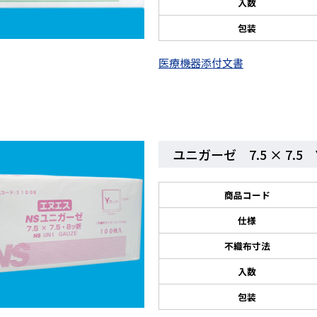
入数
包装
医療機器添付文書
ユニガーゼ 7.5 × 7.5
商品コード
仕様
不織布寸法
入数
包装