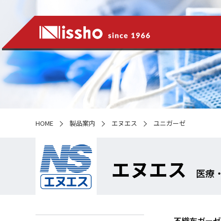
HOME
製品案内
エヌエス
ユニガーゼ
エヌエス
医療
不織布ガーゼ