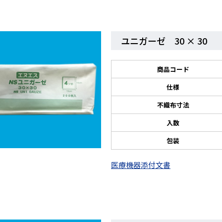
ユニガーゼ 30 × 30
商品コード
仕様
不織布寸法
入数
包装
医療機器添付文書