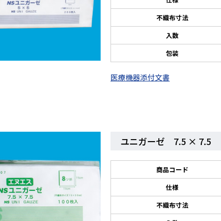
不織布寸法
入数
包装
医療機器添付文書
ユニガーゼ 7.5 × 7.5
商品コード
仕様
不織布寸法