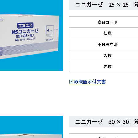
ユニガーゼ 25 × 25 
商品コード
仕様
不織布寸法
入数
包装
医療機器添付文書
ユニガーゼ 30 × 30 