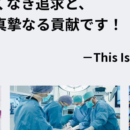
くなき追求と、
真摯なる貢献です！
－This I