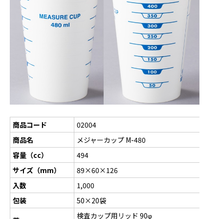
商品コード
02004
商品名
メジャーカップ M-480
容量（cc）
494
サイズ（mm）
89×60×126
入数
1,000
包装
50×20袋
検査カップ用リッド 90φ