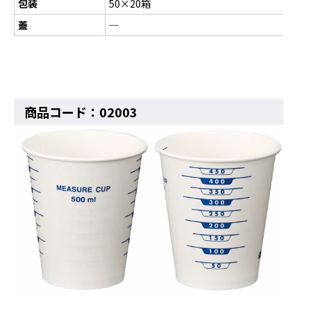
包装
50×20箱
蓋
─
商品コード：02003