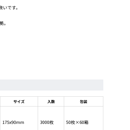
良いです。
準拠。
サイズ
入数
包装
175x90mm
3000枚
50枚×60箱